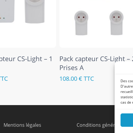
Ajouter Au Panier
Ajouter Au Panier
pteur CS-Light – 1
Pack capteur CS-Light – 
Prises A
TTC
108.00
€
TTC
Des coo
D'autre
recueil
statist
cas de 
Mentions légales
Conditions générales de 