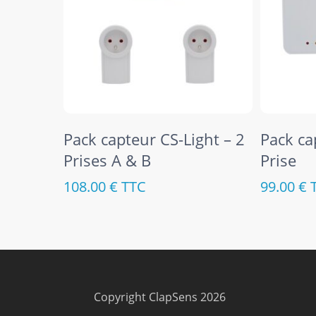
Ajouter Au Panier
Pack capteur CS-Light – 2
Pack ca
Prises A & B
Prise
108.00
€
TTC
99.00
€
Copyright ClapSens 2026