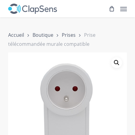
Skip
Menu
to
main
content
Accueil
Boutique
Prises
Prise
télécommandée murale compatible