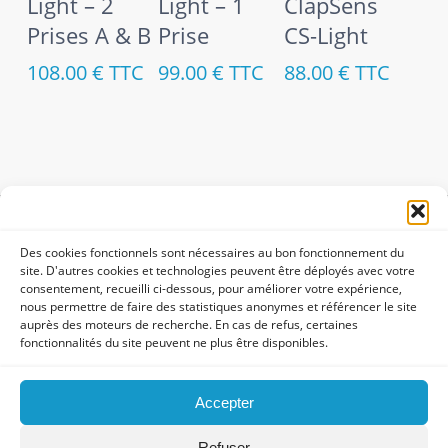
Light – 2
Light – 1
ClapSens
Prises A & B
Prise
CS-Light
108.00
€
TTC
99.00
€
TTC
88.00
€
TTC
Des cookies fonctionnels sont nécessaires au bon fonctionnement du
Copyright ClapSens 2026
site. D'autres cookies et technologies peuvent être déployés avec votre
consentement, recueilli ci-dessous, pour améliorer votre expérience,
nous permettre de faire des statistiques anonymes et référencer le site
Mentions légales
auprès des moteurs de recherche. En cas de refus, certaines
fonctionnalités du site peuvent ne plus être disponibles.
Conditions générales de vente
Accepter
Refuser